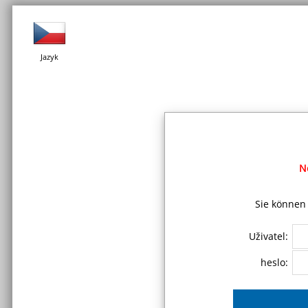
Jazyk
N
Sie können 
Uživatel:
heslo: