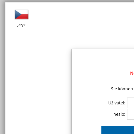
Jazyk
N
Sie können 
Uživatel:
heslo: