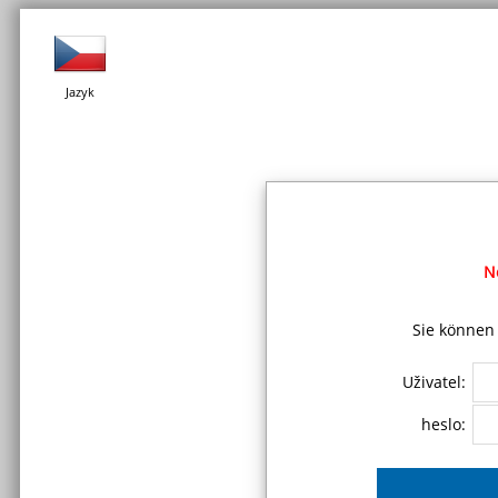
Jazyk
N
Sie können 
Uživatel:
heslo: