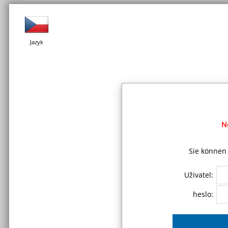
Jazyk
N
Sie können 
Uživatel:
heslo: