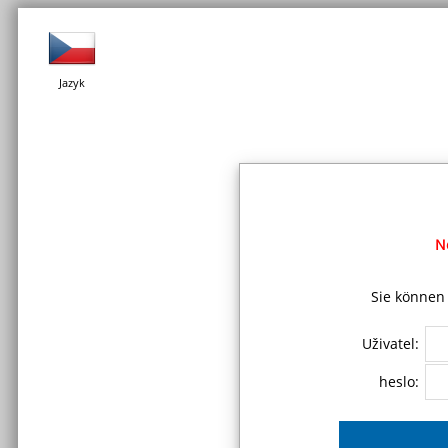
Jazyk
N
Sie können 
Uživatel:
heslo: