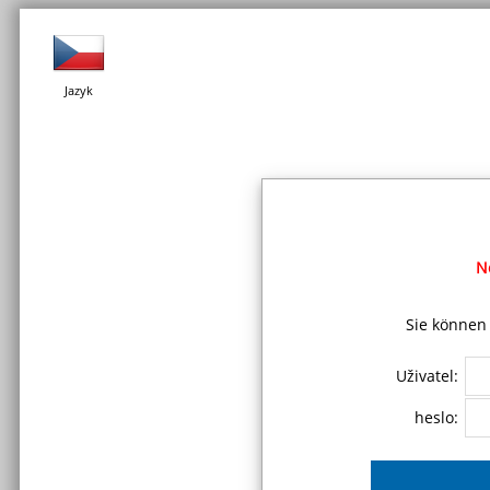
Jazyk
N
Sie können 
Uživatel:
heslo: