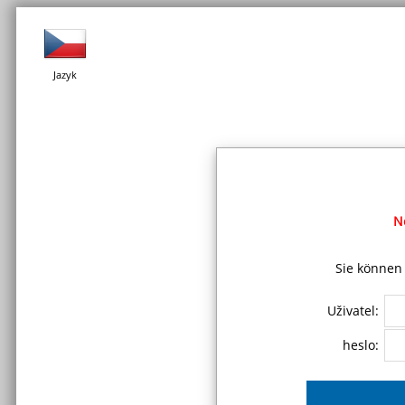
Jazyk
N
Sie können 
Uživatel:
heslo: