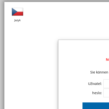
Jazyk
N
Sie können 
Uživatel:
heslo: