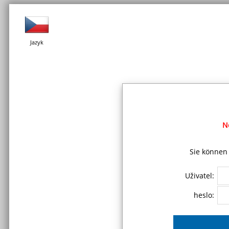
Jazyk
N
Sie können 
Uživatel:
heslo: