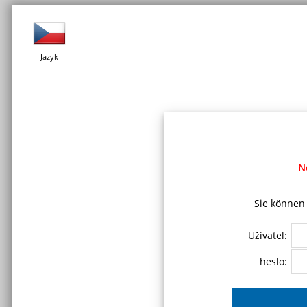
Jazyk
N
Sie können 
Uživatel:
heslo: