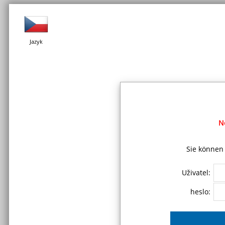
Jazyk
N
Sie können 
Uživatel:
heslo: