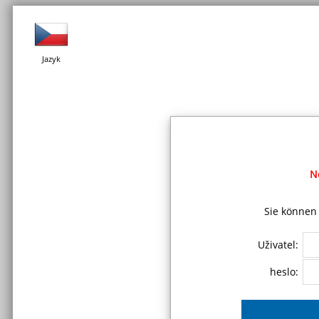
Jazyk
N
Sie können 
Uživatel:
heslo: