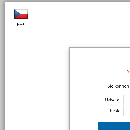
Jazyk
N
Sie können 
Uživatel:
heslo: