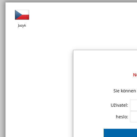
Jazyk
N
Sie können 
Uživatel:
heslo: