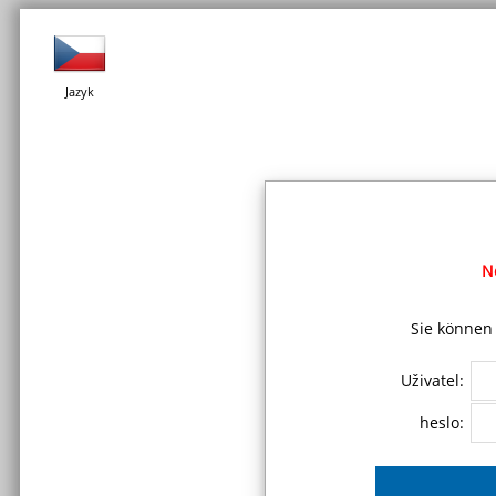
Jazyk
N
Sie können 
Uživatel:
heslo: