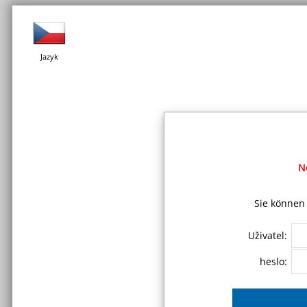
Jazyk
N
Sie können 
Uživatel:
heslo: