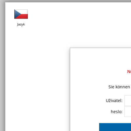
Jazyk
N
Sie können 
Uživatel:
heslo: