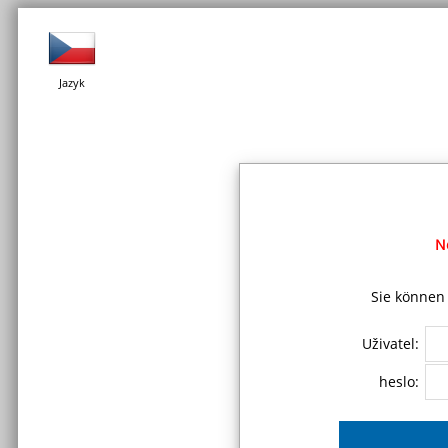
Jazyk
N
Sie können 
Uživatel:
heslo: