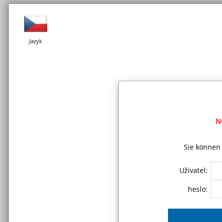
Jazyk
N
Sie können 
Uživatel:
heslo: