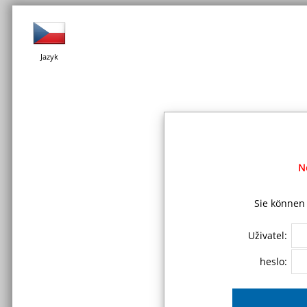
Jazyk
N
Sie können 
Uživatel:
heslo: