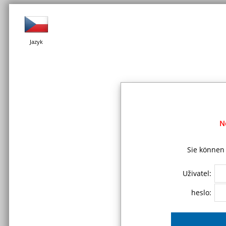
Jazyk
N
Sie können 
Uživatel:
heslo: