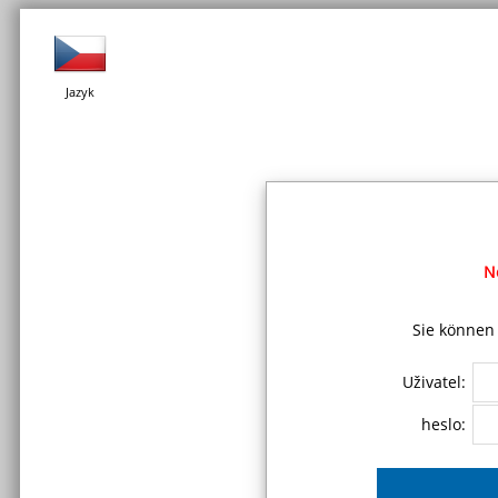
Jazyk
N
Sie können 
Uživatel:
heslo: