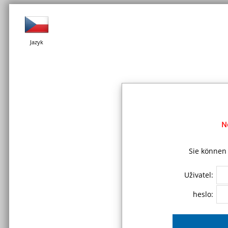
Jazyk
N
Sie können 
Uživatel:
heslo: