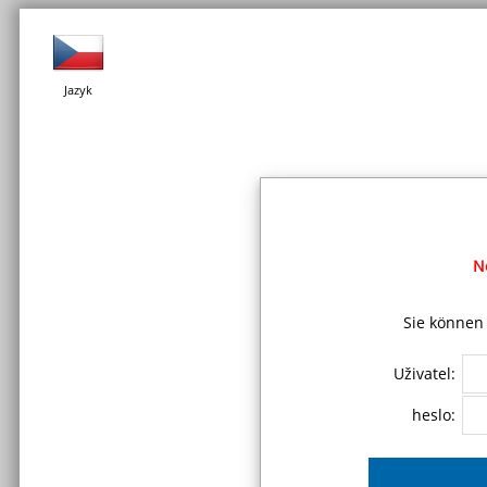
Jazyk
N
Sie können 
Uživatel:
heslo: