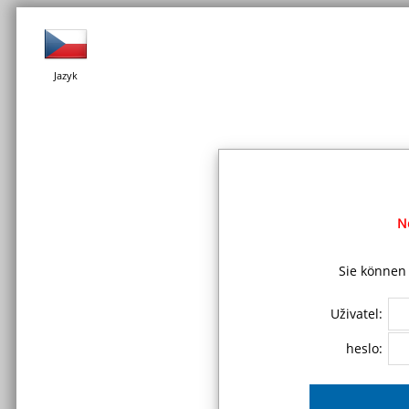
Jazyk
N
Sie können 
Uživatel:
heslo: